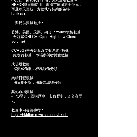
不用怕，因為我們準備了獨家金融數據庫
HKFDB讓同學使用，數據市值逾數十萬元，
而且每天更新，方便執行持續的策略
backtest。
主要提供數據包括​︰
香港、美國、股票、期貨 intraday價格數據
- 分鐘級OHLCV (Open High Low Close
Volume)
CCASS (中央結算及交收系統) 數據
- 總發行數據．市場參與者持倉數據
成份股數據
- 指數成份股．板塊股份分類
業績日程數據
- 按日期分類．按股票編號分類
其他市場數據
- IPO歷史．回購歷史．市值歷史．資金流歷
史
數據庫內容請參考︰​
https://hkfdbinfo.wixsite.com/hkfdb