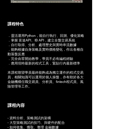
課程特色​
．靈活運用Python，能自行執行、回測、優化策略
．掌握 富途API、IB API，建立全盤交易系統
．自行取得、分析、處理歷史與實時串流數據
．能夠根據自身策略及實時價格變化，作出各種自
動落盤反應
．完全由零開始教學，學員不必有編程經驗
．應用現時最新的程式工具，緊貼行內最新標準
本課程期望學員最終能夠成為獨立運作的程式交易
員，相關知識可以運用於個人操盤，亦有助於各大
金融機構任職交易員、分析員、fintech程式員、風
險管理等工作。
課程內容​
- 資料分析、策略測試的架構
- 大型策略測試的技巧、與硬件的配合
- 如何收集、獲取、整理 金融數據