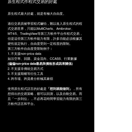
原生程式作程式交易的好處
​原生程式最大好處，就是有極大自由度。
過往交易員被學習程式嚇怕，難以進入原生程式的程
式交易世界，只能以MultiCharts、Amibroker、
MT4/5、TradingView等第三方軟件平台作程式交易，
但是這些第三方軟件能力有限，許多功能必須根據其
硬性規定執行，自由度受到一定程度的限制。
第三方軟件自由度受限制例子︰
1. 不支援non-price data
如沽空率、回購、資金流向、CCASS、行業數據
(偏偏non-price data最易與價格形成因果關係)
2. 不支援非傳統交易方式
3. 不支援期權等衍生工具
4. 跨市場、跨資產分析極其麻煩
使用原生程式語言的好處是
「想到就能做到」
，所有
想得出的交易策略，都可以回測，以及自動交易。而
且「一步到位」，不必再花時間學習能力有限的第三
方軟件語言和平台。