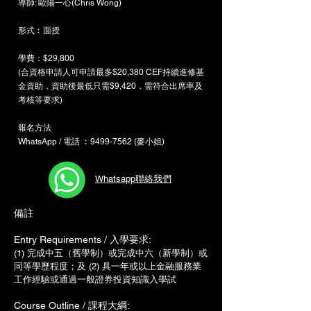
導師: 歐陽一心(Chris Wong)
​形式︰面授
學費：$29,800
(合資格申請人可申請最多$20,380 CEF持續進修基
金資助，資助後最低只需$9,420，需符合出席率及
考核等要求) ​
報名方法
WhatsApp / 電話 ︰9499-7562 (麥小姐)
Whatsapp聯絡我們
備註
Entry Requirements / 入學要求:
(1) 完成中五（舊學制）或完成中六（新學制）或
同等學歷程度；及 (2) 具一年或以上金融服務業
工作經驗或通過一般證券投資知識入學試
Course Outline / 課程大綱: