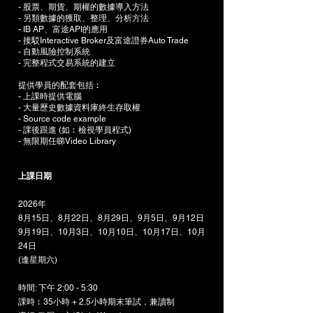
- 股票、期貨、期權的數據導入方法
- 另類數據的獲取、整理、分析方法
- IB AP、富途API的應用
- 接駁Interactive Broker及富途證券Auto Trade
- 自動風險控制系統
- 完整程式交易系統的建立​
提供學員的配套包括︰
- 上課時提供電腦
- 大量歷史數據資料庫終生存取權
- Source code example
- 課後跟進 (如︰檢視學員程式)
- 無限期任睇Video Library
上課日期
2026年
8月15日、8月22日、8月29日、9月5日、9月12日
9月19日、10月3日、10月10日、10月17日、10月
24日
(逢星期六)
時間: 下午 2:00 - 5:30
課時︰35小時 + 2.5小時期末筆試，兼讀制