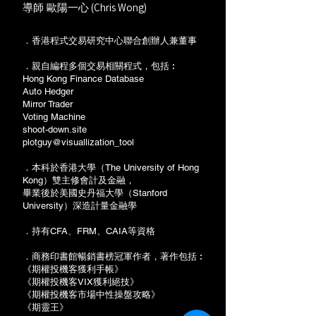
(Chris Wong)
導師 歐陽一心
．香港程式交易研究中心聯合創辦人兼董事
．親自編程多個交易相關程式，包括︰
Hong Kong Finance Database
Auto Hedger
Mirror Trader
Voting Machine
shoot-down.site
plotguy​@visuallization_tool
．本科於香港大學（The University of Hong
Kong）雙主修會計及金融，
畢業後於美國史丹福大學（Stanford
University）深造計量金融學
．持有CFA、FRM、CAIA等資格
．商務印書館暢銷書榜冠軍作者，著作包括︰
《期權投機客獲利手帳》
《期權投機客VIX獲利絕技》
《期權投機客市場中性操盤攻略》
《期靈王》