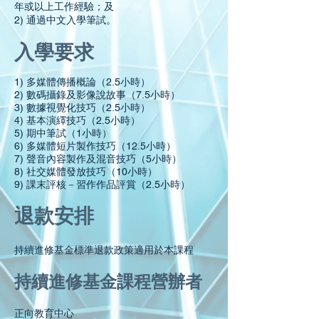
年或以上工作經驗；及
2) 通過中文入學筆試。
入學要求
1) 多媒體傳播概論（2.5小時）
2) 數碼攝錄及影像說故事（7.5小時）
3) 數據視覺化技巧（2.5小時）
4) 基本演繹技巧（2.5小時）
5) 期中筆試（1小時）
6) 多媒體短片製作技巧（12.5小時）
7) 聲音內容製作及混音技巧（5小時）
8) 社交媒體發放技巧（10小時）
9) 課末評核－習作作品評賞（2.5小時）
退款安排
持續進修基金標準退款政策適用於本課程
持續進修基金課程營辦者
正向教育中心